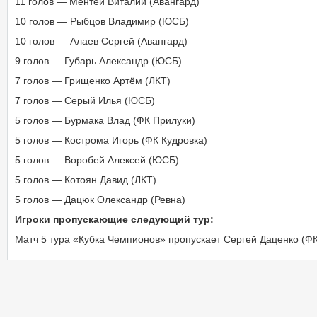
11 голов — Ментей Виталий (Авангард)
3-1
ФК Чернигов
Полесье
04.11.2017
14:00
10 голов — Рыбцов Владимир (ЮСБ)
1-2
Зернопром
Ника
04.11.2017
14:00
10 голов — Алаев Сергей (Авангард)
0-2
Кремень
Агродом
9 голов — Губарь Александр (ЮСБ)
04.11.2017
14:00
0-4
ФК Прилуки
ФК Чернигов
7 голов — Грищенко Артём (ЛКТ)
24.10.2017
16:00
1-2
7 голов — Серый Илья (ЮСБ)
Десна-2
ФК Городня
21.10.2017
15:00
5 голов — Бурмака Влад (ФК Прилуки)
3-1
Динамо Нежин
Полесье
21.10.2017
15:00
5 голов — Кострома Игорь (ФК Кудровка)
2-1
Кремень
ФК Кудровка
21.10.2017
15:00
5 голов — Воробей Алексей (ЮСБ)
0-5
Фаворит
Агродом
5 голов — Котоян Давид (ЛКТ)
21.10.2017
15:00
3-0
5 голов — Дацюк Олександр (Ревна)
Зернопром
Ревна
21.10.2017
15:00
9-0
Игроки пропускающие следующий тур:
ФК Чернигов
Динамо Нежин
18.10.2017
15:00
Матч 5 тура «Кубка Чемпионов» пропускает Сергей Даценко (ФК
6-1
ФК Кудровка
Зернопром
14.10.2017
15:00
0-2
ФК Городня
Кремень
14.10.2017
15:00
3-0
Полесье
Десна-2
14.10.2017
15:00