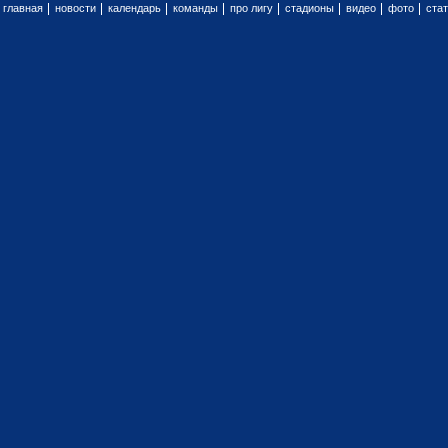
главная
новости
календарь
команды
про лигу
стадионы
видео
фото
ста