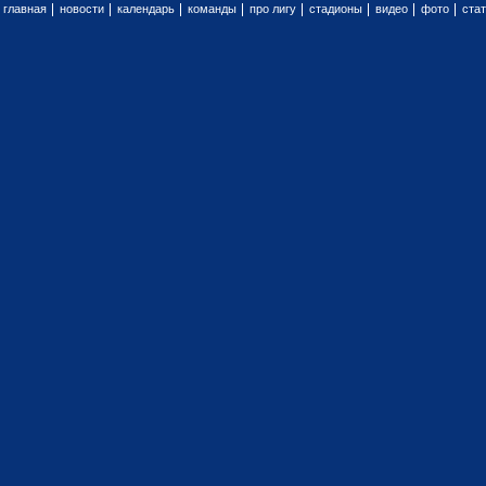
главная
новости
календарь
команды
про лигу
стадионы
видео
фото
ста